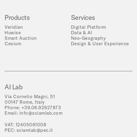
Products
Services
Veridian
Digital Platform
Huwise
Data & AI
Smart Auction
Neo-Geography
Cesium
Design & User Experience
AI Lab
Via Cornelio Magni, 51
00147 Rome, Italy
Phone:
+39.06.92927873
Email:
info@sciamlab.com
VAT: 12405061008
PEC:
sciamlab@pec.it