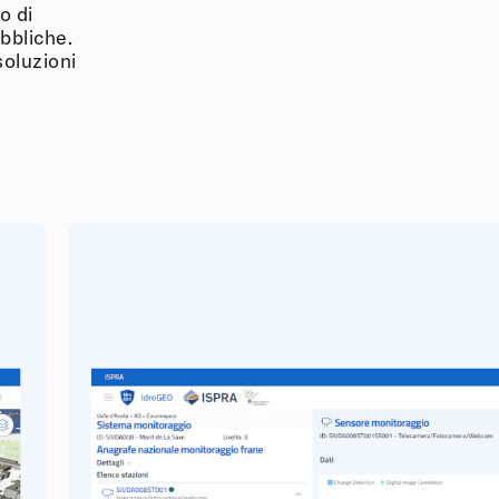
o di
ubbliche.
soluzioni