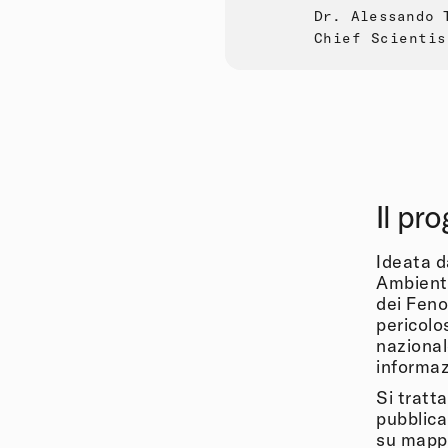
Dr. Alessando 
Chief Scientis
Il pr
Ideata d
Ambienta
dei Feno
pericolos
nazional
informazi
Si tratta
pubblica
su mappa