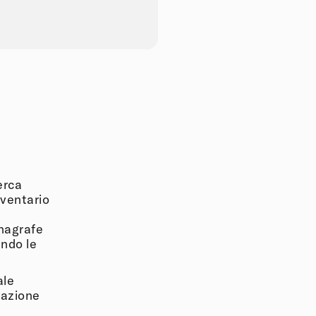
erca
nventario
’Anagrafe
endo le
ale
gazione