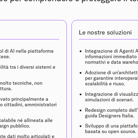
Le nostre soluzioni
ol di AI nella piattaforma
Integrazione di Agenti 
tese.
informazioni immediato s
normativi e data wareh
lità tra i diversi sistemi e
Adozione di un’architettu
per garantire interoperab
 molto tecniche, non
scalabilità e riuso.
ettura.
Integrazione di visualiz
ervato principalmente a
simulazioni di scenari.
o cittadini, amministratori
Redesign completo dell’
guida Designers Italia.
calabile né allineata alle
esign pubblico.
Sviluppo di una piattafo
basata su open source.
 dati molto articolati e