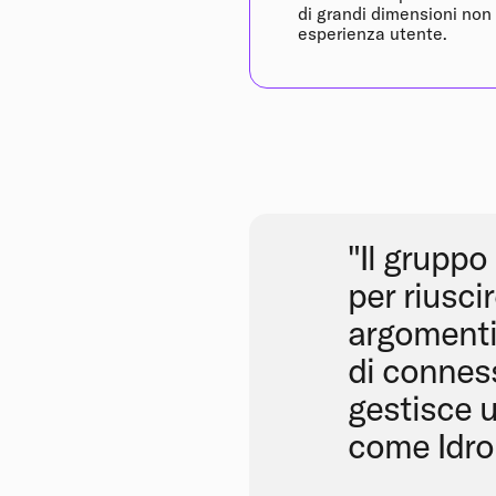
di grandi dimensioni non
esperienza utente.
"Il gruppo
per riusci
argomenti 
di connes
gestisce u
come Idro