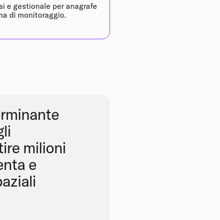
si e gestionale per anagrafe
ma di monitoraggio.
terminante
li
ire milioni
enta e
aziali