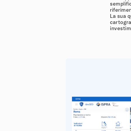
semplifi
riferime
La sua q
cartogra
investim